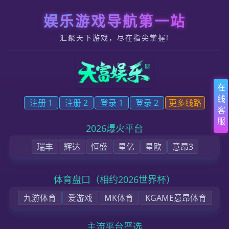
跳转到内容
HOME-天富「一站式平台,VIP创建注册」
首页
企业背景
媒体中心
解决方案
加入我们