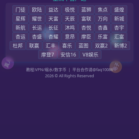
首页
企业背景
媒体中心